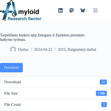
S
k
i
p
t
o
c
o
Tarprūšinio barjero tarp žmogaus ir žiurkėno prioninio
n
baltymo tyrimas.
t
e
Darius
2024-04-22
2015
,
Baigiamieji darbai
n
t
Download
Download
12
File Size
7 MB
File Count
1