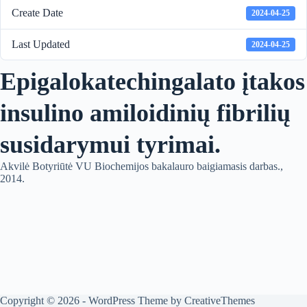
Create Date
2024-04-25
Last Updated
2024-04-25
Epigalokatechingalato įtakos
insulino amiloidinių fibrilių
susidarymui tyrimai.
Akvilė Botyriūtė VU Biochemijos bakalauro baigiamasis darbas.,
2014.
Copyright © 2026 - WordPress Theme by
CreativeThemes