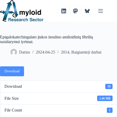
S
k
i
p
t
o
c
o
Epigalokatechingalato įtakos insulino amiloidinių fibrilių
n
susidarymui tyrimai.
t
e
Darius
2024-04-25
2014
,
Baigiamieji darbai
n
t
Download
Download
10
File Size
2.46 MB
File Count
1