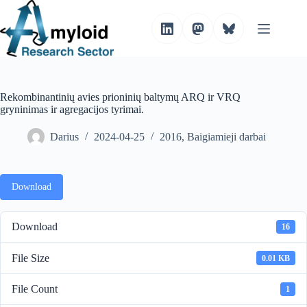
S
k
i
p
t
o
c
o
Rekombinantinių avies prioninių baltymų ARQ ir VRQ
n
gryninimas ir agregacijos tyrimai.
t
e
Darius
2024-04-25
2016
,
Baigiamieji darbai
n
t
Download
Download
16
File Size
0.01 KB
File Count
1