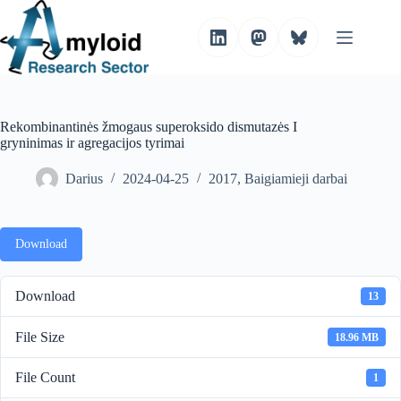
S
k
i
p
t
o
c
o
Rekombinantinės žmogaus superoksido dismutazės I
n
gryninimas ir agregacijos tyrimai
t
e
Darius
2024-04-25
2017
,
Baigiamieji darbai
n
t
Download
Download
13
File Size
18.96 MB
File Count
1