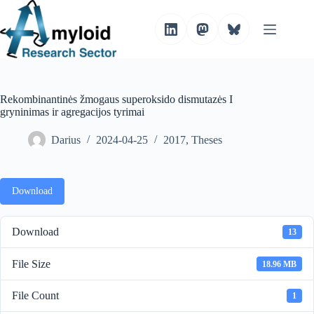
S
k
i
p
t
o
c
o
Rekombinantinės žmogaus superoksido dismutazės I
n
gryninimas ir agregacijos tyrimai
t
e
Darius
2024-04-25
2017
,
Theses
n
t
Download
Download
13
File Size
18.96 MB
File Count
1