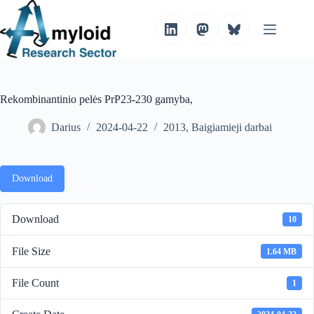
S
k
i
p
t
o
c
o
Rekombinantinio pelės PrP23-230 gamyba,
n
t
Darius
2024-04-22
2013
,
Baigiamieji darbai
e
n
t
Download
Download
10
File Size
1.64 MB
File Count
1