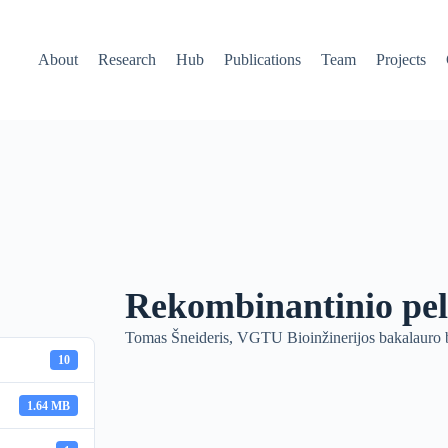
About
Research
Hub
Publications
Team
Projects
Rekombinantinio pel
Tomas Šneideris, VGTU Bioinžinerijos bakalauro b
10
1.64 MB